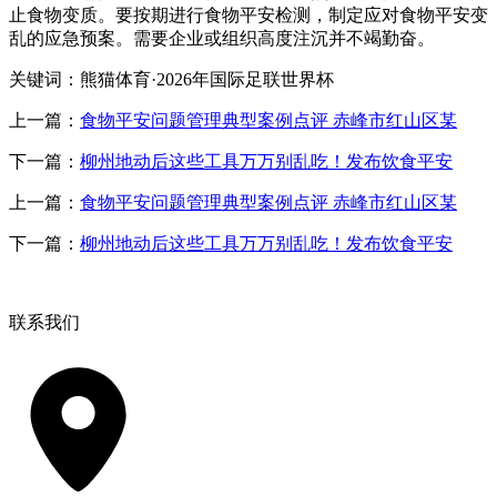
止食物变质。要按期进行食物平安检测，制定应对食物平安变
乱的应急预案。需要企业或组织高度注沉并不竭勤奋。
关键词：熊猫体育·2026年国际足联世界杯
上一篇：
食物平安问题管理典型案例点评 赤峰市红山区某
下一篇：
柳州地动后这些工具万万别乱吃！发布饮食平安
上一篇：
食物平安问题管理典型案例点评 赤峰市红山区某
下一篇：
柳州地动后这些工具万万别乱吃！发布饮食平安
联系我们