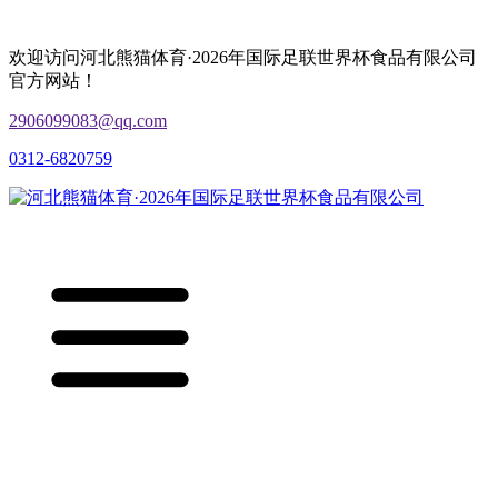
欢迎访问河北熊猫体育·2026年国际足联世界杯食品有限公司
官方网站！
2906099083@qq.com
0312-6820759