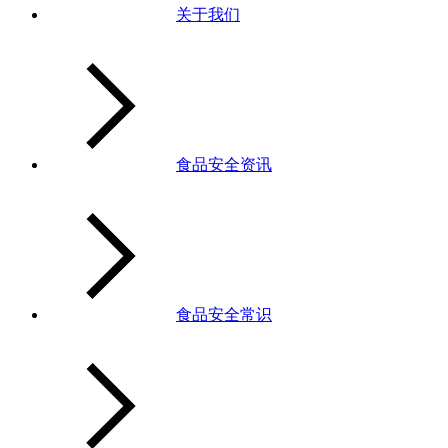
关于我们
食品安全资讯
食品安全常识