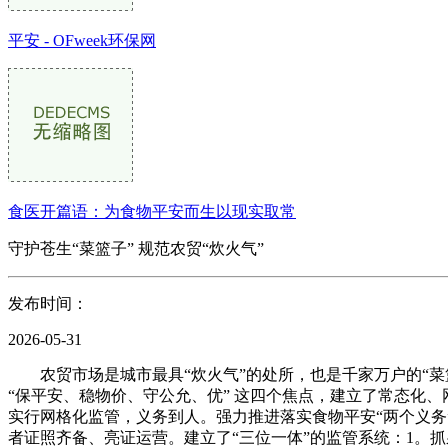
平安 - OFweek环保网
食医开篇语：为食物平安而生以现实取常
守护苍生“菜篮子” 规范农贸“炊火气”
发布时间：
2026-05-31
农贸市场是城市最具“炊火气”的处所，也是千家万户的“菜
“保平安、稳物价、守公允、优” 这四个焦点，建立了常态化
实行网格化监管，义务到人。强力推进落实食物平安“两个义务
者证照齐备、亮证运营。建立了“三位一体”的监管系统：1。