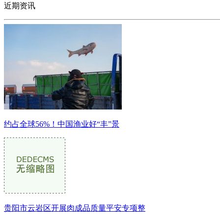
近期资讯
约占全球56%！中国渔业好“丰”景
贵阳市云岩区开展肉成品质量平安专项整