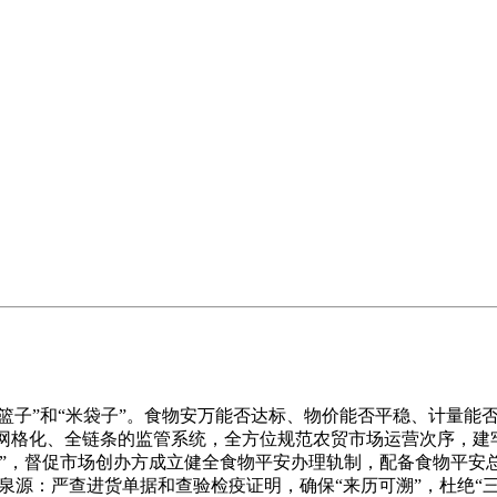
篮子”和“米袋子”。食物安万能否达标、物价能否平稳、计量能
、网格化、全链条的监管系统，全方位规范农贸市场运营次序，建
”，督促市场创办方成立健全食物平安办理轨制，配备食物平安总
抓泉源：严查进货单据和查验检疫证明，确保“来历可溯”，杜绝“