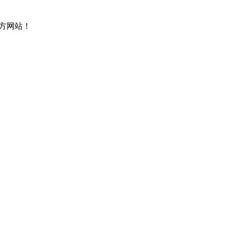
官方网站！