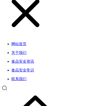
网站首页
关于我们
食品安全资讯
食品安全常识
联系我们