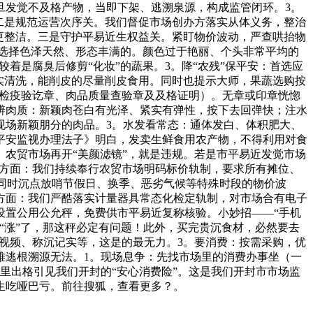
旦发觉不及格产物，当即下架、逃溯泉源，构成监管闭环。3。
二是规范运营次序关。我们督促市场创办方落实从体义务，整治
更整洁。三是守护平易近生权益关。紧盯物价波动，严查哄抬物
先选择色泽天然、形态丰满的。颜色过于艳丽、个头非常平均的
着是腐臭后修剪“化妆”的蔬果。3。降“农残”保平安：首选应
实清洗，能削皮的尽量削皮食用。同时也提示大师，果蔬选购按
（检疫验讫章、肉品质量查验章及及格证明）。无章或印章恍惚
辨肉质：新颖肉苍白有光泽、紧实有弹性，按下去回弹快；注水
现场新颖朋分的肉品。3。水发看常态：通体发白、体积肥大、
平安监视办理法子》明白，发卖生鲜食用农产物，不得利用对食
农贸市场再开“美颜滤镜”，就是违规。若是市平易近发觉市场
监管方面：我们持续奉行农贸市场明码标价轨制，要求所有摊位、
 同时沉点放哨节假日、换季、恶劣气候等特殊时段的物价波
方面：我们严酷落实计量器具常态化检定轨制，对市场合有电子
设置公用公允秤，免费供市平易近复称核验。小妙招——“手机
“涨”了，那这秤必定有问题！此外，买完贵沉食材，必然要去
、视频、称沉记实等，这是的最无力。3。要消费：按需采购，优
难逃根溯源无法。1。现场息争：先找市场里的消费办事坐（一
里出格引见我们开封的“安心消费险”。这是我们开封市市场监
生吃哑巴亏。前往搜狐，查看更多？。