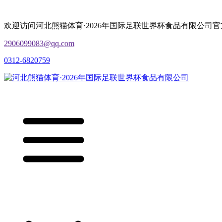
欢迎访问河北熊猫体育·2026年国际足联世界杯食品有限公司
2906099083@qq.com
0312-6820759