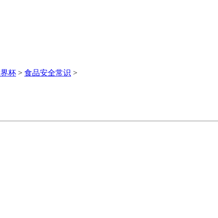
世界杯
>
食品安全常识
>