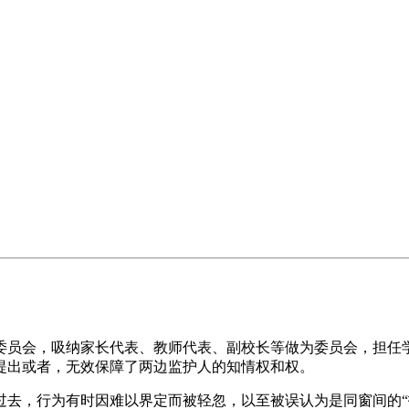
员会，吸纳家长代表、教师代表、副校长等做为委员会，担任学
提出或者，无效保障了两边监护人的知情权和权。
，行为有时因难以界定而被轻忽，以至被误认为是同窗间的“