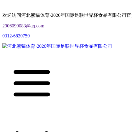
欢迎访问河北熊猫体育·2026年国际足联世界杯食品有限公司
2906099083@qq.com
0312-6820759