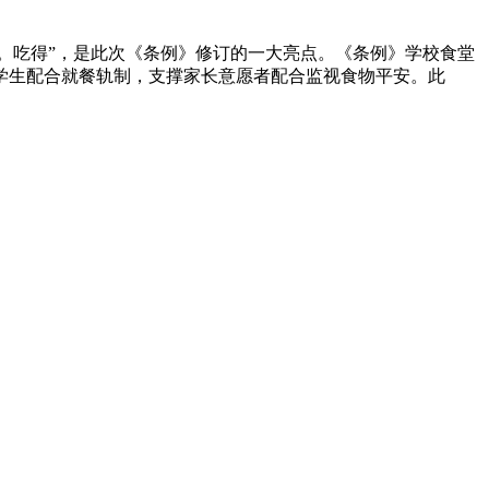
行。吃得”，是此次《条例》修订的一大亮点。《条例》学校食堂
学生配合就餐轨制，支撑家长意愿者配合监视食物平安。此