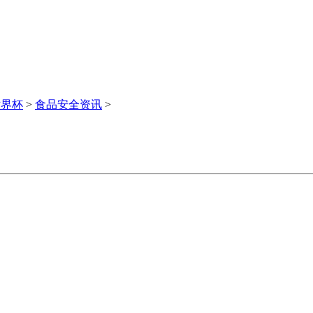
世界杯
>
食品安全资讯
>