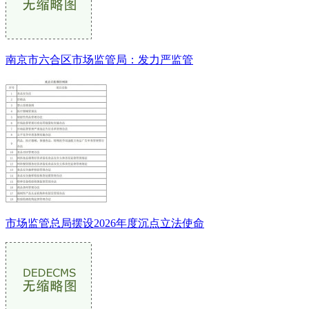
南京市六合区市场监管局：发力严监管
市场监管总局摆设2026年度沉点立法使命