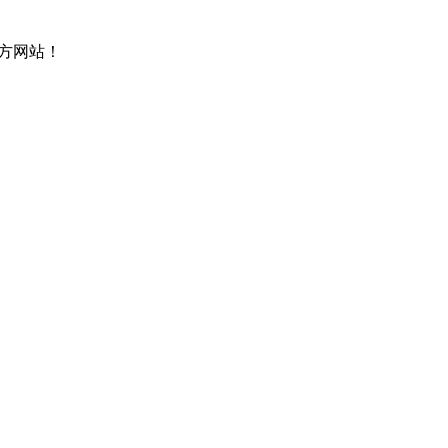
官方网站！