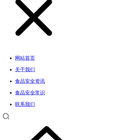
网站首页
关于我们
食品安全资讯
食品安全常识
联系我们