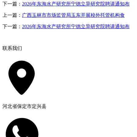
下一篇：
2026年东海水产研究所宁德立异研究院聘请通知布
上一篇：
广西玉林市市场监管局玉东开展校外托管机构食
下一篇：
2026年东海水产研究所宁德立异研究院聘请通知布
联系我们
河北省保定市定兴县