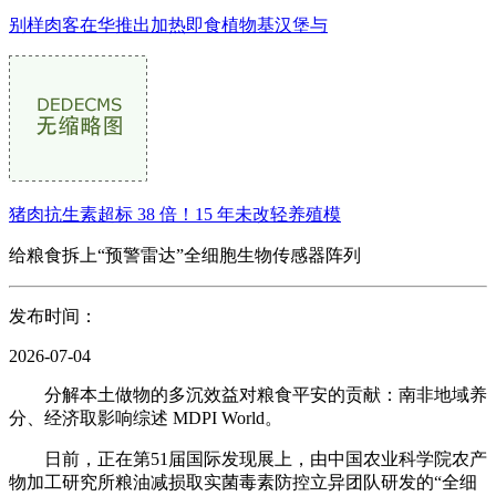
别样肉客在华推出加热即食植物基汉堡与
猪肉抗生素超标 38 倍！15 年未改轻养殖模
给粮食拆上“预警雷达”全细胞生物传感器阵列
发布时间：
2026-07-04
分解本土做物的多沉效益对粮食平安的贡献：南非地域养
分、经济取影响综述 MDPI World。
日前，正在第51届国际发现展上，由中国农业科学院农产
物加工研究所粮油减损取实菌毒素防控立异团队研发的“全细