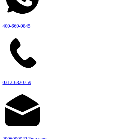
400-669-9845
0312-6820759
2906099083@qq.com