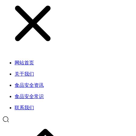
网站首页
关于我们
食品安全资讯
食品安全常识
联系我们