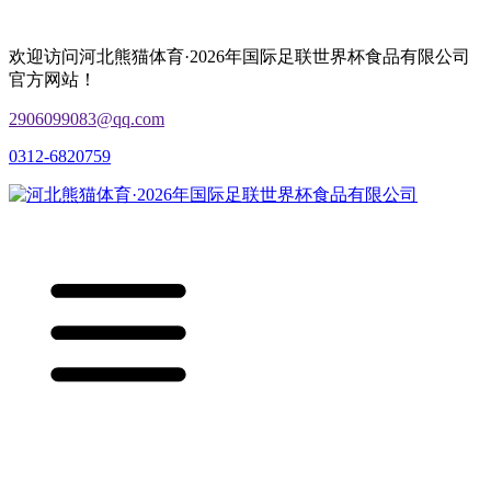
欢迎访问河北熊猫体育·2026年国际足联世界杯食品有限公司
官方网站！
2906099083@qq.com
0312-6820759