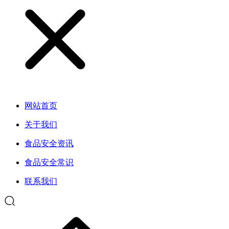
网站首页
关于我们
食品安全资讯
食品安全常识
联系我们