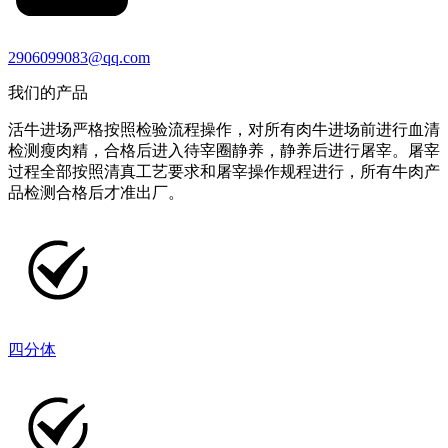
2906099083@qq.com
我们的产品
活牛进场严格按照检验流程操作，对所有肉牛进场前进行血清
检测瘦肉精，合格后进入待宰圈静养，静养后进行屠宰。屠宰
过程全部按照清真工艺要求和屠宰操作规程进行，所有牛肉产
品检测合格后才准出厂。
四分体