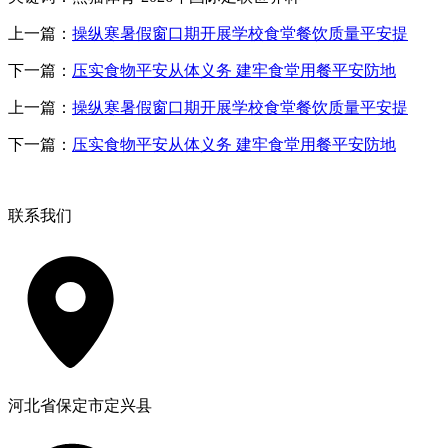
上一篇：
操纵寒暑假窗口期开展学校食堂餐饮质量平安提
下一篇：
压实食物平安从体义务 建牢食堂用餐平安防地
上一篇：
操纵寒暑假窗口期开展学校食堂餐饮质量平安提
下一篇：
压实食物平安从体义务 建牢食堂用餐平安防地
联系我们
河北省保定市定兴县