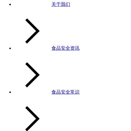
关于我们
食品安全资讯
食品安全常识