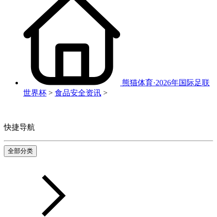
熊猫体育·2026年国际足联
世界杯
>
食品安全资讯
>
快捷导航
全部分类