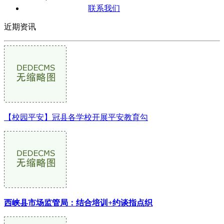
联系我们
近期资讯
【校园平安】冠县各学校开展平安教育勾
西峡县市场监管局：结合培训+约谈指点织