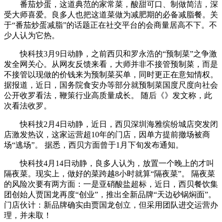
番茄炒蛋，这道典范的家常菜，酸甜可口、制做简洁，深
受大师喜爱。良多人也把这道菜做为减肥期的必备减脂餐。关
于“番茄炒蛋减脂”的话题正在社交平台的会商量居高不下。不
少人认为它热。
快科技3月9日动静，之前西贝和罗永浩的“预制菜”之争激
发全网关心。从网友反馈来看，大师并非不接管预制菜，而是
不接管以现做的价钱来为预制菜买单，同时更正在意知情权。
据报道，近日，国务院食安办等部分就预制菜国度尺度向社会
公开收罗看法，鞭策行业高质量成长。 随后《》发文称，此
次看法收罗。
快科技2月4日动静，近日，西贝深圳海雅缤纷城店突发闭
店激发热议，这家运营超10年的门店，因单方提前撤场被商
场“逃场”。 据悉，西贝方面曾于1月下旬发布通知。
快科技4月14日动静，良多人认为，放置一个晚上的才叫
隔夜菜。现实上，做好的菜跨越8小时就算“隔夜菜”。 隔夜菜
的风险次要有两方面：一是亚硝酸盐超标，近日，西贝餐饮集
团创始人贾国龙再度“创业”，推出全新品牌“天边砂锅焖面”。
门店伙计：新品牌确实由贾国龙创立，但采用团队进交运营办
理，并未取！