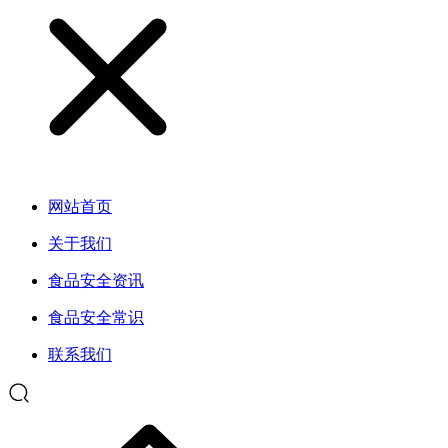
网站首页
关于我们
食品安全资讯
食品安全常识
联系我们