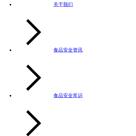
关于我们
食品安全资讯
食品安全常识