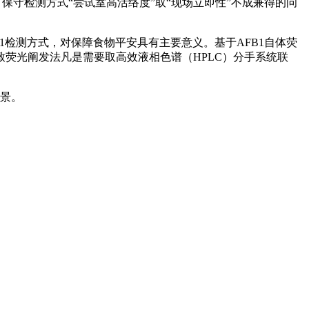
守检测方式“尝试室高活络度”取“现场立即性”不成兼得的问
检测方式，对保障食物平安具有主要意义。基于AFB1自体荧
荧光阐发法凡是需要取高效液相色谱（HPLC）分手系统联
景。