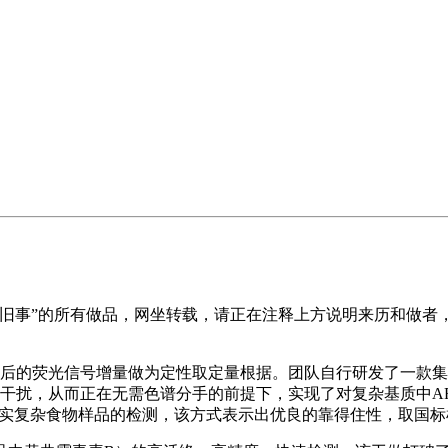
事”的所有做品，网坐转载，请正在注释上方说明来历和做者
后的荧光信号增量做为定性取定量根据。团队自行研发了一款集
干扰，从而正在无需色谱分手的前提下，实现了对复杂基质中AF
钟。针对现实复杂食物样品的检测，该方式表示出优良的靠得住性，取国