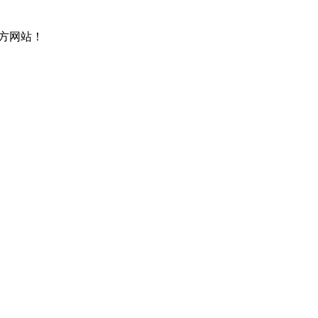
官方网站！