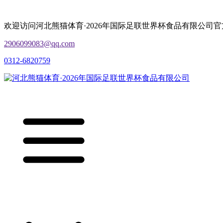
欢迎访问河北熊猫体育·2026年国际足联世界杯食品有限公司
2906099083@qq.com
0312-6820759