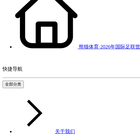
熊猫体育·2026年国际足联
快捷导航
全部分类
关于我们