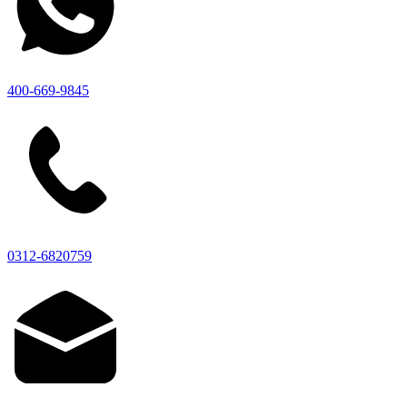
400-669-9845
0312-6820759