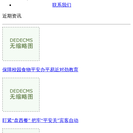
联系我们
近期资讯
保障校园食物平安办平易近对劲教育
盯紧“盘西餐” 把牢“平安关”宾客自动