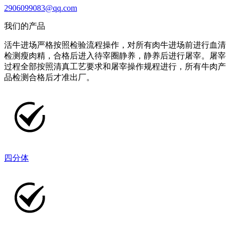
2906099083@qq.com
我们的产品
活牛进场严格按照检验流程操作，对所有肉牛进场前进行血清
检测瘦肉精，合格后进入待宰圈静养，静养后进行屠宰。屠宰
过程全部按照清真工艺要求和屠宰操作规程进行，所有牛肉产
品检测合格后才准出厂。
四分体