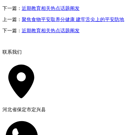
下一篇：
近期教育相关热点话题阐发
上一篇：
聚焦食物平安取养分健康 建牢舌尖上的平安防地
下一篇：
近期教育相关热点话题阐发
联系我们
河北省保定市定兴县