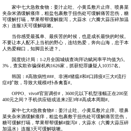
家中七大急救食物：姜汁止吐、小黄瓜敷片止痒、喷鼻菜
夹杂米酒缓解瘙痒，粗盐包裹敷于扭伤处可缓解痛苦悲伤，糖
可缓解打嗝，苹果帮帮缓解腹泻，大蒜水（六瓣大蒜压碎加温
水）连服3天可缓解咳嗽。
当你感受最孤单、最疾苦的时候，也是成长最快的时候。
不要让本人配不上当初的野心，连结热爱，奔向山海，忠于本
人热爱糊口，知脚且长进？。
国度统计局：1-2月全国城镇查询拜访赋闲率平均值为5。
3%，查实欺诈骗保机构1626家，抓获犯罪嫌疑人10357名。
韩国：#高致病性###、非洲#猪瘟#和#口蹄疫#三大#流行
症#扩散，导致大规模#扑杀禽畜#。
OPPO、vivo#官宣调价#，3600元以下机型涨幅正在200至
400元之间？手机供应链或送来2至3年#高成本周期#。
家中七大#急救食物#：姜汁止吐、小黄瓜敷片止痒、喷鼻
菜夹杂米酒缓解瘙痒，粗盐包裹敷于扭伤处可缓解痛苦悲伤，
糖可缓解打嗝，苹果帮帮缓解#腹泻#，大蒜水（六瓣大蒜压碎
加温水）连服3天可缓解咳嗽。