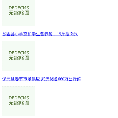
贫困县小学克扣学生营养餐，19斤瘦肉只
保元旦春节市场供应 武汉储备660万公斤鲜