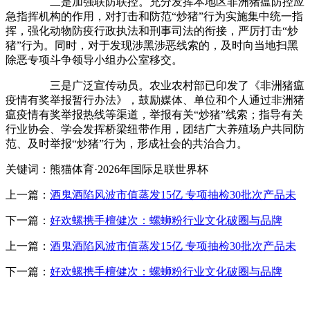
二是加强联防联控。充分发挥本地区非洲猪瘟防控应
急指挥机构的作用，对打击和防范“炒猪”行为实施集中统一指
挥，强化动物防疫行政执法和刑事司法的衔接，严厉打击“炒
猪”行为。同时，对于发现涉黑涉恶线索的，及时向当地扫黑
除恶专项斗争领导小组办公室移交。
三是广泛宣传动员。农业农村部已印发了《非洲猪瘟
疫情有奖举报暂行办法》，鼓励媒体、单位和个人通过非洲猪
瘟疫情有奖举报热线等渠道，举报有关“炒猪”线索；指导有关
行业协会、学会发挥桥梁纽带作用，团结广大养殖场户共同防
范、及时举报“炒猪”行为，形成社会的共治合力。
关键词：熊猫体育·2026年国际足联世界杯
上一篇：
酒鬼酒陷风波市值蒸发15亿 专项抽检30批次产品未
下一篇：
好欢螺携手檀健次：螺蛳粉行业文化破圈与品牌
上一篇：
酒鬼酒陷风波市值蒸发15亿 专项抽检30批次产品未
下一篇：
好欢螺携手檀健次：螺蛳粉行业文化破圈与品牌