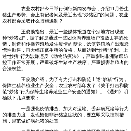
农业农村部今日举行例行新闻发布会，介绍11月份生
猪生产形势。会上有记者问及最近出现“炒猪团”的问题，农业
农村部会采取什么措施遏制？
王俊勋指出，最近一些媒体报道在个别地方出现这
种“炒猪团”，据了解是通过一些团伙向养殖场户投放丢弃的死
猪，制造和传播养殖场发生疫情的舆论，诱使养殖场户出现恐
慌性抛售，再大幅压低生猪的价格，从而达到“炒猪”牟利。上
述“炒猪”行为涉嫌违反《动物防疫法》，严重影响非洲猪瘟防
控工作正常开展，严重破坏生猪生产秩序，严重损害养殖者的
合法权益。
王俊勋介绍，为了有力打击和防范上述“炒猪”行为，
保障生猪养殖业生产安全，农业农村部印发了《关于打击和防
范“炒猪”行为保障生猪养殖业生产安全的通知》。《通知》明
确以下几点要求：
一是强化疫情排查。加大对运输、丢弃病死猪等行为
的排查力度，发现疑似非洲猪瘟症状的，要立即采取控制措
施，规范做好病死猪的处置。