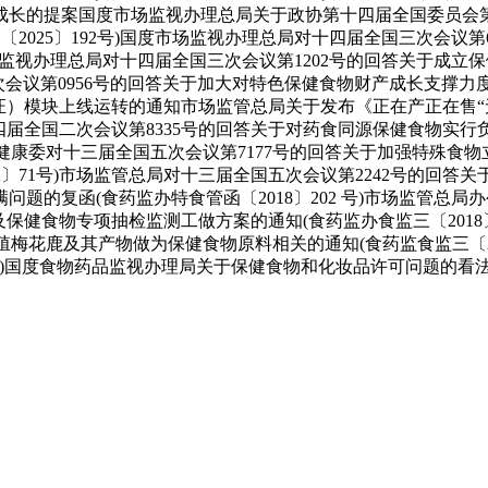
长的提案国度市场监视办理总局关于政协第十四届全国委员会第三次
2025〕192号)国度市场监视办理总局对十四届全国三次会议
度市场监视办理总局对十四届全国三次会议第1202号的回答关于成
次会议第0956号的回答关于加大对特色保健食物财产成长支撑力度的
证）模块上线运转的通知市场监管总局关于发布《正在产正在售“
会对十四届全国二次会议第8335号的回答关于对药食同源保健食物
度卫生健康委对十三届全国五次会议第7177号的回答关于加强特殊食
〕71号)市场监管总局对十三届全国五次会议第2242号的回答关于
题的复函(食药监办特食管函〔2018〕202 号)市场监管总
食物及保健食物专项抽检监测工做方案的通知(食药监办食监三〔201
于养殖梅花鹿及其产物做为保健食物原料相关的通知(食药监食监三〔2
0号)国度食物药品监视办理局关于保健食物和化妆品许可问题的看法(