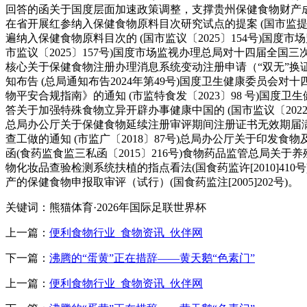
回答的函关于国度层面加速政策调整，支撑贵州保健食物财产成
在省开展红参纳入保健食物原料目次研究试点的提案 (国市监提〔
遍纳入保健食物原料目次的 (国市监议〔2025〕154号)国
市监议〔2025〕157号)国度市场监视办理总局对十四届全国三
核心关于保健食物注册办理消息系统变动注册申请（“双无”换
知布告 (总局通知布告2024年第49号)国度卫生健康委员
物平安合规指南》的通知 (市监特食发〔2023〕98 号)国
答关于加强特殊食物立异开辟办事健康中国的 (国市监议〔2022
总局办公厅关于保健食物延续注册审评期间注册证书无效期届满问
查工做的通知 (市监广〔2018〕87号)总局办公厅关于印发
函(食药监食监三私函〔2015〕216号)食物药品监管总局关
物化妆品查验检测系统扶植的指点看法(国食药监许[2010]41
产的保健食物申报取审评（试行）(国食药监注[2005]202号)。
关键词：熊猫体育·2026年国际足联世界杯
上一篇：
便利食物行业_食物资讯_伙伴网
下一篇：
沸腾的“蛋黄”正在措辞——黄天鹅“色素门”
上一篇：
便利食物行业_食物资讯_伙伴网