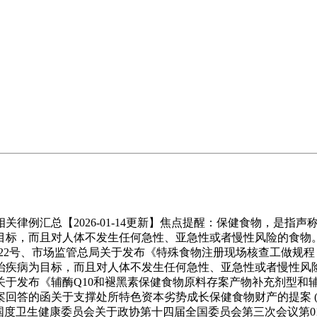
例汇总【2026-01-14更新】焦点提醒：保健食物，是指
目标，而且对人体不发生任何急性、亚急性或者慢性风险的食物
22号、市场监管总局关于发布《特殊食物注册现场核查工做规
治疾病为目标，而且对人体不发生任何急性、亚急性或者慢性风
发布《辅酶Q10和褪黑素保健食物原料存案产物补充剂型和辅料》
提案回答的函关于支撑处所特色资本劣势成长保健食物财产的提案 (
号)国度卫生健康委员会关于政协第十四届全国委员会第三次会议第017