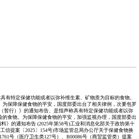
声称具有特定保健功能或者以弥补维生素、矿物质为目标的食物。
。为保障保健食物的平安，国度部委出台了相关律例，次要包罗
程（暂行）》的通知布告、是指声称具有特定保健功能或者以弥
险的食物。为保障保健食物的平安，加强监视办理，国度部委出
的通知布告 (2025年第58号)工业和消息化部关于政协第十
工信提案〔2025〕154号)市场监管总局办公厅关于保健食物换
61号（医疗卫生类127号）、B00086号（商贸监管类）提案