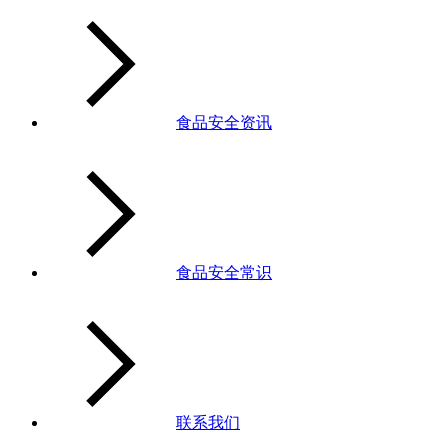
食品安全资讯
食品安全常识
联系我们