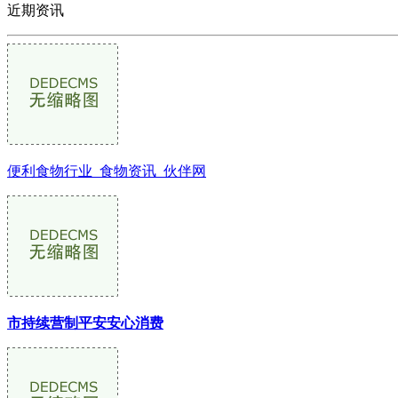
近期资讯
便利食物行业_食物资讯_伙伴网
市持续营制平安安心消费