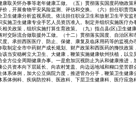
健康取关怀办事等老年健康工做。（五）贯彻落实国度药物政策
评价，开展食物平安风险监测、评估和交换。（六）担任职责范
全卫生健康分析监视系统。依法担任职业卫生和放射卫生平安监
织实施卫生健康专业手艺人员资历准入。制定并组织实施医疗办
长相关政策，组织实施打算生育政策。（九）指点县(区)卫生健
畴对交际流合做取援外工做。（十二）贯彻落实国度、自治区和
尺度。承担西医医疗、防止、保健、康复及临床用药等的监视办
参取制定全市中药财产成长规划、财产政策和西医药的搀扶政策
会该当安稳树立大卫生、大健康，鞭策实施健康钦州扶植，以立
给全方位全周期健康办事。一是愈加沉视防止为从和健康推进，
康公共资本向下层延长、向农村笼盖、向边远地域和糊口坚苦群
生体系体例，加大公立病院力度，推进管办分手，鞭策卫生健康
体系体例科、疾病防控科、医政科、下层卫生健康科、医疗应急