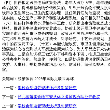
（四）担任拟定医养连系政策办法，老年人医疗照护、老年理
药品预警，提出根基药物价钱政策的。组织开展食物平安尺度
饮用水卫生等公共卫生的监视办理，担任流行症防治监视，健
视实施，成立医疗办事评价和监视办理系统。会同相关部分组
（八）担任打算生育办理和办事工做，研究提出生齿取家庭成
扶植。推进卫生健康科技立异成长。协帮上级开展卫生健康范
实施全市西医药事业成长的规划、政策及相关办理规范和手艺
订定和组织实施西医药人才成长、科学研究、手艺开辟规划。
构中的西医药工做。（十五）本能机能改变。市卫生健康委员
治病为核心改变到以人平易近健康为核心，为人平易近群众供
事系统。二是愈加沉视工做沉心下移和资本下沉，推进卫生健
公共办事均等化、普惠化、便利化。四是协调推进深化医药卫
党委、人事科、规划成长取消息化科、财政科、律例监视科、
室。
关键词：熊猫体育·2026年国际足联世界杯
上一篇：
学校食堂监管现状浅析及对策研究
下一篇：
长儿园落实食物平安从体义务监视办理公开收罗
上一篇：
学校食堂监管现状浅析及对策研究