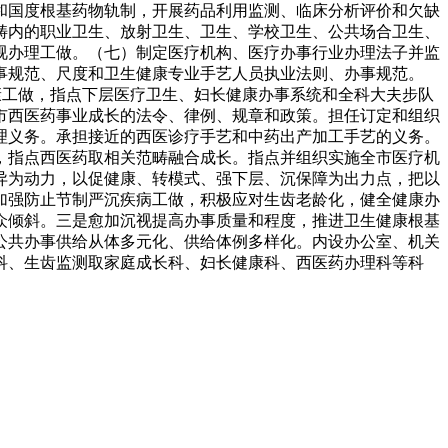
和国度根基药物轨制，开展药品利用监测、临床分析评价和欠缺
畴内的职业卫生、放射卫生、卫生、学校卫生、公共场合卫生、
视办理工做。（七）制定医疗机构、医疗办事行业办理法子并监
事规范、尺度和卫生健康专业手艺人员执业法则、办事规范。
康工做，指点下层医疗卫生、妇长健康办事系统和全科大夫步队
市西医药事业成长的法令、律例、规章和政策。担任订定和组织
理义务。承担接近的西医诊疗手艺和中药出产加工手艺的义务。
，指点西医药取相关范畴融合成长。指点并组织实施全市医疗机
异为动力，以促健康、转模式、强下层、沉保障为出力点，把以
加强防止节制严沉疾病工做，积极应对生齿老龄化，健全健康办
众倾斜。三是愈加沉视提高办事质量和程度，推进卫生健康根基
公共办事供给从体多元化、供给体例多样化。内设办公室、机关
科、生齿监测取家庭成长科、妇长健康科、西医药办理科等科