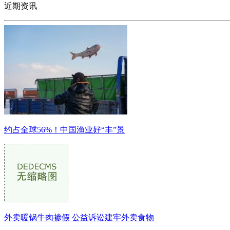
近期资讯
约占全球56%！中国渔业好“丰”景
外卖暖锅牛肉掺假 公益诉讼建牢外卖食物