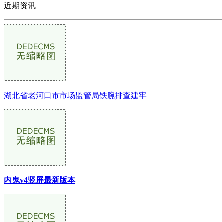
近期资讯
湖北省老河口市市场监管局铁腕排查建牢
内鬼v4竖屏最新版本