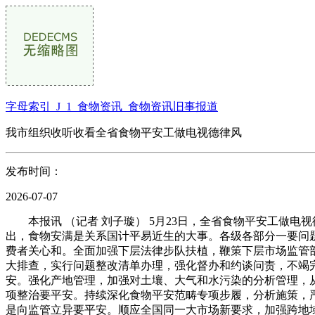
字母索引_J_1_食物资讯_食物资讯旧事报道
我市组织收听收看全省食物平安工做电视德律风
发布时间：
2026-07-07
本报讯 （记者 刘子璇） 5月23日，全省食物平安工做电
出，食物安满是关系国计平易近生的大事。各级各部分一要问
费者关心和。全面加强下层法律步队扶植，鞭策下层市场监管部
大排查，实行问题整改清单办理，强化督办和约谈问责，不竭完
安。强化产地管理，加强对土壤、大气和水污染的分析管理，
项整治要平安。持续深化食物平安范畴专项步履，分析施策，
是向监管立异要平安。顺应全国同一大市场新要求，加强跨地域