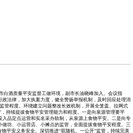
我市白酒质量平安监督工做环境，副市长油晓峰加入。会议指
行政法律，加大执案力度，健全赞扬举报机制，及时回应处理消
慧监管程度。环绕建立问题整改长效机制，开展全笼盖、拉网式
”，持续提拔食物平安管理能力和程度。一是向泉源管理要平
投入品定点运营和实名采办轨制，从泉源上食物平安。二是向专
小做坊、小运营店、小摊点的监管，全面提拔食物平安程度。三
物平安义务安全。深切推进“双随机、一公开”监管，持续完美