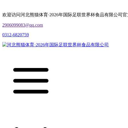
欢迎访问河北熊猫体育·2026年国际足联世界杯食品有限公司
2906099083@qq.com
0312-6820759