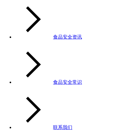
食品安全资讯
食品安全常识
联系我们