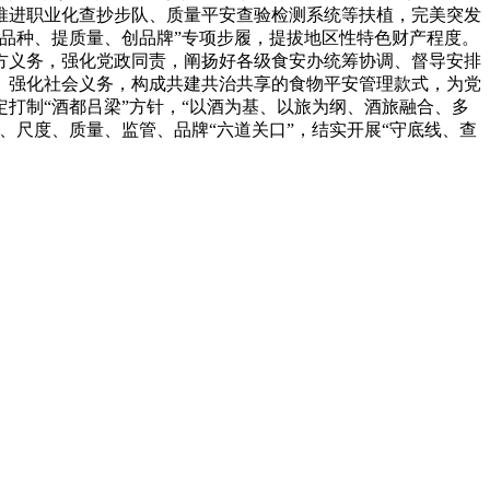
推进职业化查抄步队、质量平安查验检测系统等扶植，完美突发
品种、提质量、创品牌”专项步履，提拔地区性特色财产程度。
方义务，强化党政同责，阐扬好各级食安办统筹协调、督导安排
。强化社会义务，构成共建共治共享的食物平安管理款式，为党
打制“酒都吕梁”方针，“以酒为基、以旅为纲、酒旅融合、多
尺度、质量、监管、品牌“六道关口”，结实开展“守底线、查