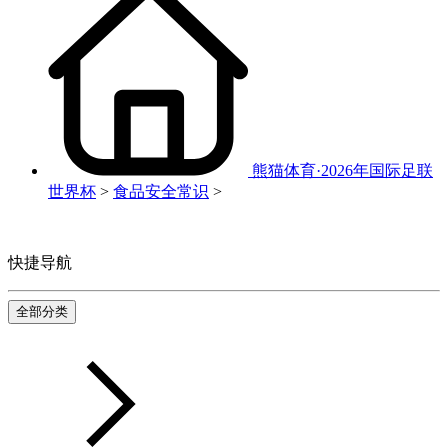
熊猫体育·2026年国际足联
世界杯
>
食品安全常识
>
快捷导航
全部分类