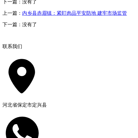
下一篇：没有了
上一篇：
内乡县赤眉镇：紧盯肉品平安防地 建牢市场监管
下一篇：没有了
联系我们
河北省保定市定兴县