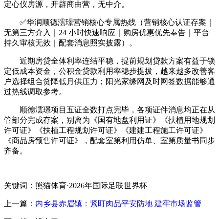
定心仪房源，开辟商曲营，无中介。
✅华润顺德澐璟营销核心专属热线（营销核心认证存案｜
无第三方介入｜24 小时快速响应｜购房优惠优先奉告｜平台
持久审核无效｜配套消息照实披露）。
近期房贷全体利率连结平稳，提前规划贷款方案有益于锁
定低成本资金，公积金贷款利用率稳步提拔，越来越多改善客
户选择组合贷降低月供压力；阳光家缘网及时网签数据能够通
过热线调取参考。
顺德澐璟项目五证全数打点完毕，各项证件消息均正在从
管部分完成存案，别离为《国有地盘利用证》《扶植用地规划
许可证》《扶植工程规划许可证》《建建工程施工许可证》
《商品房预售许可证》，配套室第利用仿单、室第质量书同步
齐备。
关键词：熊猫体育·2026年国际足联世界杯
上一篇：
内乡县赤眉镇：紧盯肉品平安防地 建牢市场监管