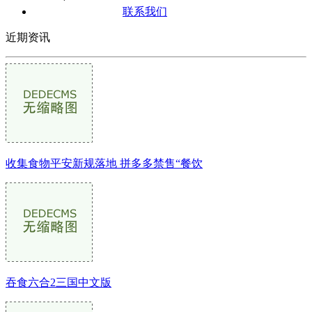
联系我们
近期资讯
收集食物平安新规落地 拼多多禁售“餐饮
吞食六合2三国中文版