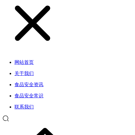
网站首页
关于我们
食品安全资讯
食品安全常识
联系我们