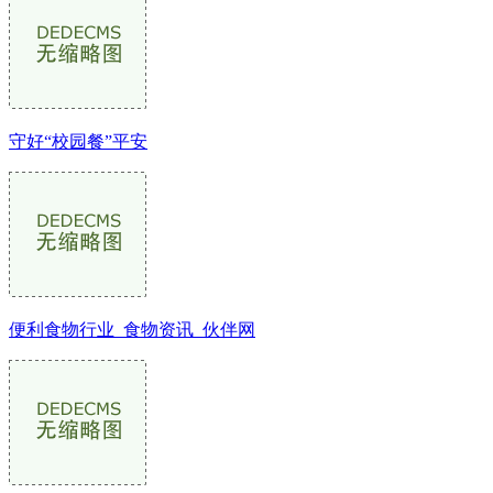
守好“校园餐”平安
便利食物行业_食物资讯_伙伴网