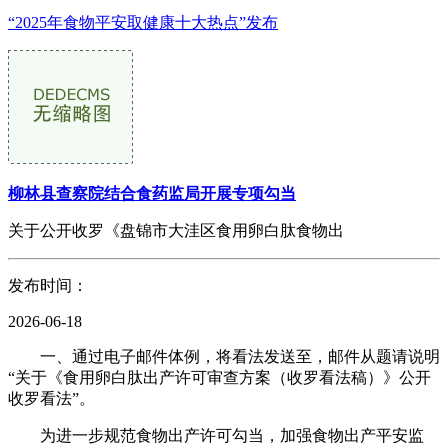
“2025年食物平安取健康十大热点”发布
柳林县查察院结合食药监局开展专项勾当
关于公开收罗《盘锦市大洼区食用卵白肽食物出
发布时间：
2026-06-18
一、通过电子邮件体例，将看法发送至，邮件从题请说明
“关于《食用卵白肽出产许可审查方案（收罗看法稿）》公开
收罗看法”。
为进一步规范食物出产许可勾当，加强食物出产平安监