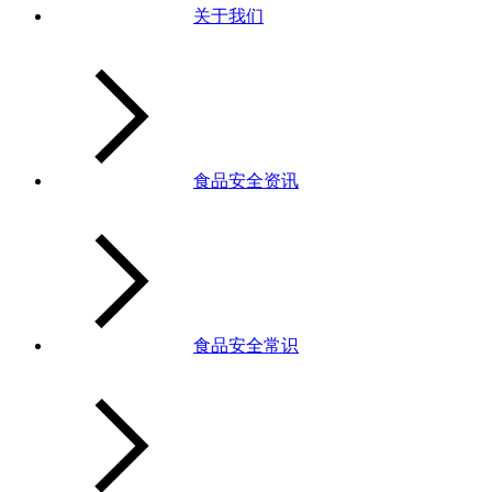
关于我们
食品安全资讯
食品安全常识