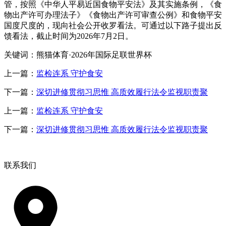
管，按照《中华人平易近国食物平安法》及其实施条例，《食
物出产许可办理法子》《食物出产许可审查公例》和食物平安
国度尺度的，现向社会公开收罗看法。可通过以下路子提出反
馈看法，截止时间为2026年7月2日。
关键词：熊猫体育·2026年国际足联世界杯
上一篇：
监检连系 守护食安
下一篇：
深切进修贯彻习思惟 高质效履行法令监视职责聚
上一篇：
监检连系 守护食安
下一篇：
深切进修贯彻习思惟 高质效履行法令监视职责聚
联系我们