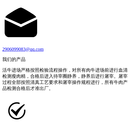
2906099083@qq.com
我们的产品
活牛进场严格按照检验流程操作，对所有肉牛进场前进行血清
检测瘦肉精，合格后进入待宰圈静养，静养后进行屠宰。屠宰
过程全部按照清真工艺要求和屠宰操作规程进行，所有牛肉产
品检测合格后才准出厂。