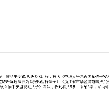
，推品平安管理现代化历程，按照《中华人平易近国食物平安法
畴严沉违法行为举报励暂行法子》《浙江省市场监管范畴严沉违法
集餐饮食物平安监视励法子》看法，收到看法5条，采纳3条，采