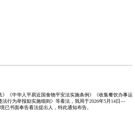
》《中华人平易近国食物平安法实施条例》《收集餐饮办事运
行为举报励实施细则》等看法，我局于2026年5月14日—
纳环境已书面奉告看法提出人，特此通知布告。