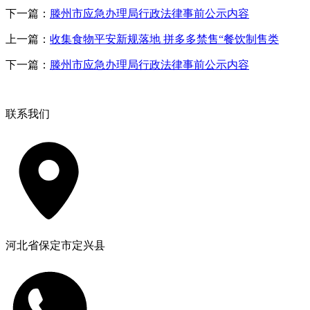
下一篇：
滕州市应急办理局行政法律事前公示内容
上一篇：
收集食物平安新规落地 拼多多禁售“餐饮制售类
下一篇：
滕州市应急办理局行政法律事前公示内容
联系我们
河北省保定市定兴县