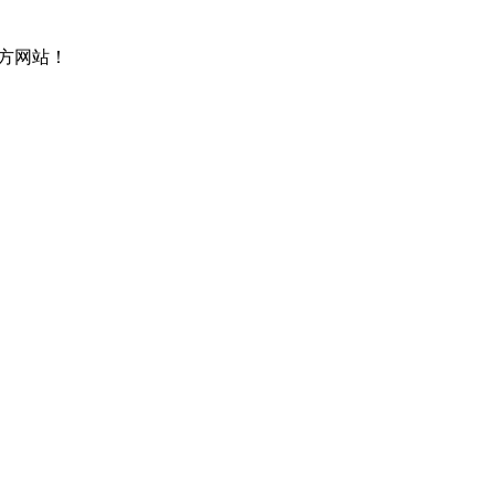
官方网站！