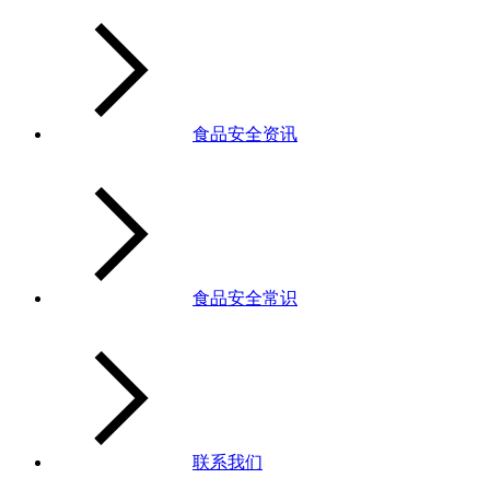
食品安全资讯
食品安全常识
联系我们