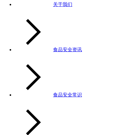
关于我们
食品安全资讯
食品安全常识