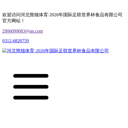
欢迎访问河北熊猫体育·2026年国际足联世界杯食品有限公司
官方网站！
2906099083@qq.com
0312-6820759