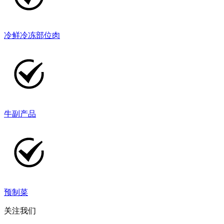
冷鲜冷冻部位肉
牛副产品
预制菜
关注我们