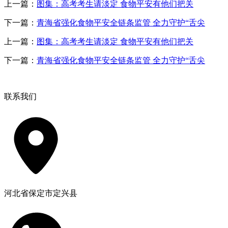
上一篇：
图集：高考考生请淡定 食物平安有他们把关
下一篇：
青海省强化食物平安全链条监管 全力守护“舌尖
上一篇：
图集：高考考生请淡定 食物平安有他们把关
下一篇：
青海省强化食物平安全链条监管 全力守护“舌尖
联系我们
河北省保定市定兴县