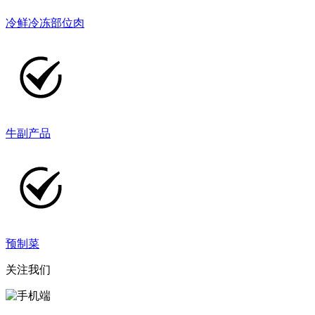
冷鲜冷冻部位肉
牛副产品
预制菜
关注我们