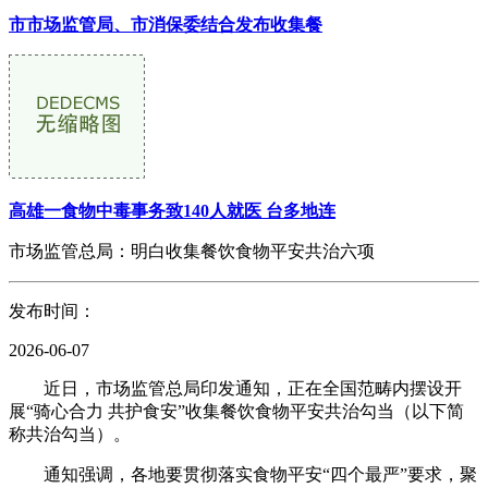
市市场监管局、市消保委结合发布收集餐
高雄一食物中毒事务致140人就医 台多地连
市场监管总局：明白收集餐饮食物平安共治六项
发布时间：
2026-06-07
近日，市场监管总局印发通知，正在全国范畴内摆设开
展“骑心合力 共护食安”收集餐饮食物平安共治勾当（以下简
称共治勾当）。
通知强调，各地要贯彻落实食物平安“四个最严”要求，聚