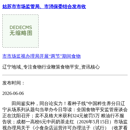
姑苏市市场监管局、市消保委结合发布收
市市场监视办理局开展“两节”期间食物
辽宁地域_专注食物行业鞭策食物平安_资讯核心
发布时间：
2026-06-06
田间鉴实种，同台论实力！看种子线”中国粹生养分日辽
宁从场系列从题勾当举办今日导读：全国食物平安监管座谈会
正在沈阳召开；卖不及格大米获利324元被罚5万 粮油行不服
告状；成都一高校6元中药奶茶走红（2026年5月15日）市场监
视办理局关于《小食杂店运营许可办理法子（试行）（收罗看