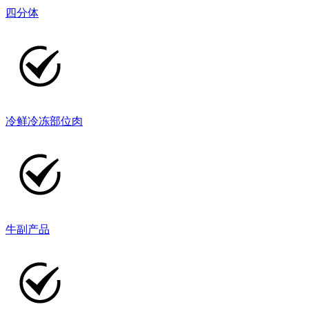
四分体
冷鲜冷冻部位肉
牛副产品