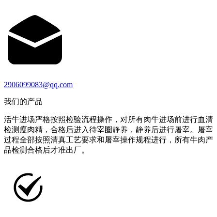
2906099083@qq.com
我们的产品
活牛进场严格按照检验流程操作，对所有肉牛进场前进行血清
检测瘦肉精，合格后进入待宰圈静养，静养后进行屠宰。屠宰
过程全部按照清真工艺要求和屠宰操作规程进行，所有牛肉产
品检测合格后才准出厂。