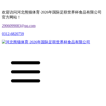
欢迎访问河北熊猫体育·2026年国际足联世界杯食品有限公司
官方网站！
2906099083@qq.com
0312-6820759