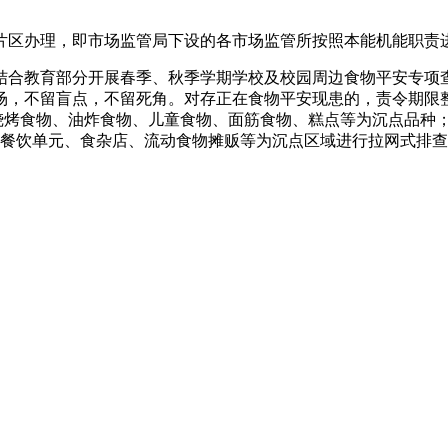
区办理，即市场监管局下设的各市场监管所按照本能机能职责进
合教育部分开展春季、秋季学期学校及校园周边食物平安专项查
场，不留盲点，不留死角。对存正在食物平安现患的，责令期限
、烧烤食物、油炸食物、儿童食物、面筋食物、糕点等为沉点品种
小餐饮单元、食杂店、流动食物摊贩等为沉点区域进行拉网式排