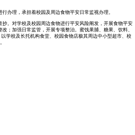
行办理，承担着校园及周边食物平安日常监视办理。
抄。对学校及校园周边食物进行平安风险阐发，开展食物平安
整改；加强日常监管，开展专项整治。蜜饯果脯、糖果、饮料、
；以学校及长托机构食堂、校园食物店极其周边中小型超市、校
查。