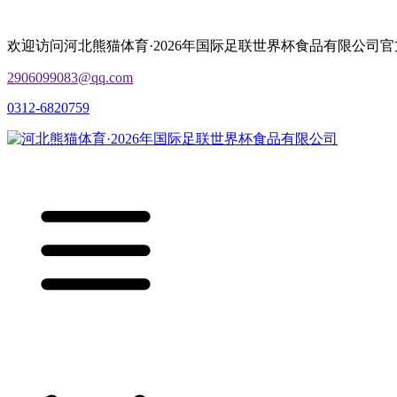
欢迎访问河北熊猫体育·2026年国际足联世界杯食品有限公司
2906099083@qq.com
0312-6820759