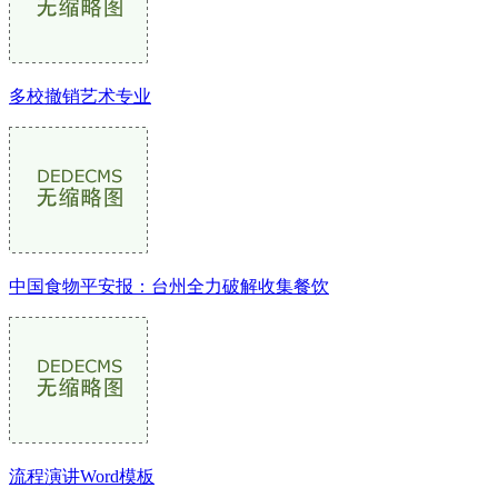
多校撤销艺术专业
中国食物平安报：台州全力破解收集餐饮
流程演讲Word模板