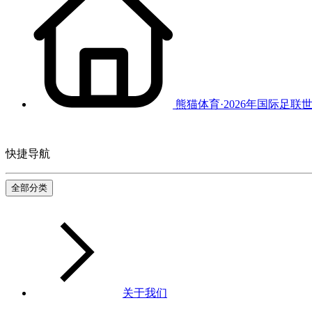
熊猫体育·2026年国际足联
快捷导航
全部分类
关于我们