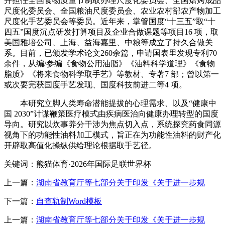
并担任全国食物质量节制取办理尺度化委员会、全国焙烤成品
尺度化委员会、全国粮油尺度委员会、农业农村部农产物加工
尺度化手艺委员会等委员。近年来，掌管国度“十三五”取“十
四五”国度沉点研发打算项目及企业合做课题等项目16 项，取
美国雅培公司、上海、益海嘉里、中粮等成立了持久合做关
系。目前，已颁发学术论文260余篇，申请国表里发现专利70
余件，从编/参编《食物公用油脂》《油料科学道理》《食物
脂质》《将来食物科学取手艺》等教材、专著7 部；曾以第一
或次要完获国度手艺发现、国度科技前进二等4 项。
本研究立脚人类寿命潜能提拔的心理需求、以及“健康中
国 2030”计谋鞭策医疗模式由疾病医治向健康办理转型的国度
导向。研究以炊事养分干涉为焦点切入点，系统探究药食同源
视角下的功能性油料加工模式，旨正在为功能性油料的财产化
开辟取高值化操纵供给理论根据取手艺径。
关键词：熊猫体育·2026年国际足联世界杯
上一篇：
湖南省教育厅等七部分关于印发《关于进一步规
下一篇：
自查轨制Word模板
上一篇：
湖南省教育厅等七部分关于印发《关于进一步规