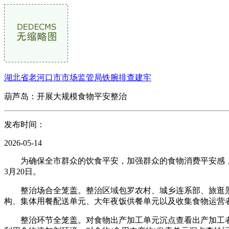
湖北省老河口市市场监管局铁腕排查建牢
葫芦岛：开展大规模食物平安整治
发布时间：
2026-05-14
为确保全市群众的饮食平安，加强群众的食物消费平安感，峻
3月20日。
整治场合全笼盖。整治区域包罗农村、城乡连系部、旅逛景
构、集体用餐配送单元、大年夜饭供餐单元以及收集食物运营
整治环节全笼盖。对食物出产加工单元沉点查看出产加工者