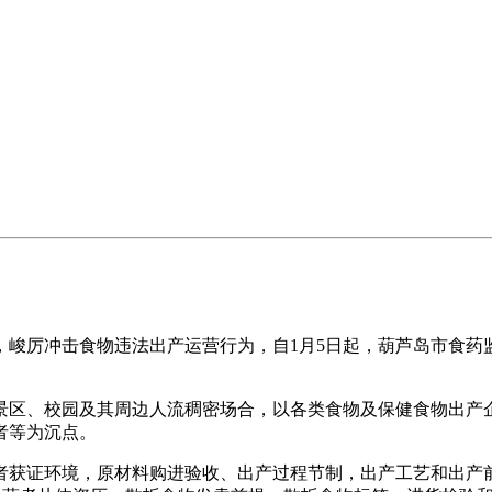
厉冲击食物违法出产运营行为，自1月5日起，葫芦岛市食药
区、校园及其周边人流稠密场合，以各类食物及保健食物出产企
者等为沉点。
获证环境，原材料购进验收、出产过程节制，出产工艺和出产前