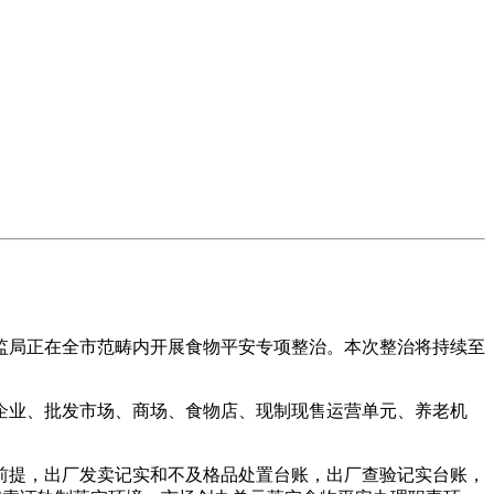
监局正在全市范畴内开展食物平安专项整治。本次整治将持续至
业、批发市场、商场、食物店、现制现售运营单元、养老机
提，出厂发卖记实和不及格品处置台账，出厂查验记实台账，