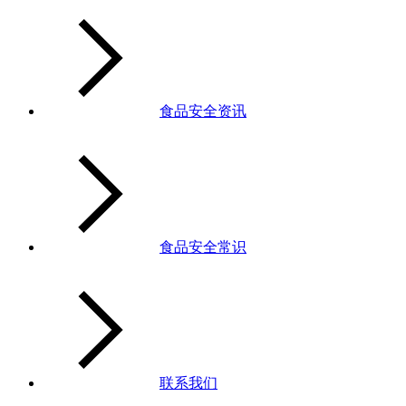
食品安全资讯
食品安全常识
联系我们