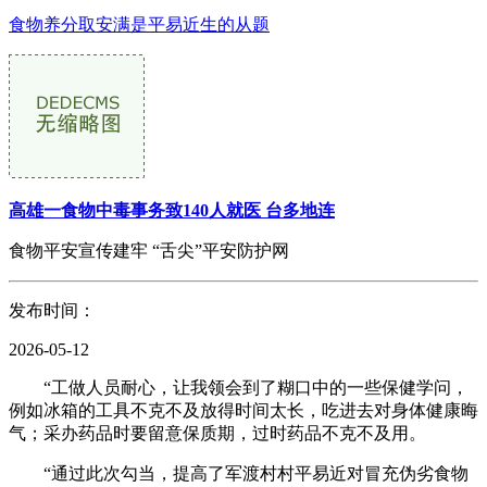
食物养分取安满是平易近生的从题
高雄一食物中毒事务致140人就医 台多地连
食物平安宣传建牢 “舌尖”平安防护网
发布时间：
2026-05-12
“工做人员耐心，让我领会到了糊口中的一些保健学问，
例如冰箱的工具不克不及放得时间太长，吃进去对身体健康晦
气；采办药品时要留意保质期，过时药品不克不及用。
“通过此次勾当，提高了军渡村村平易近对冒充伪劣食物