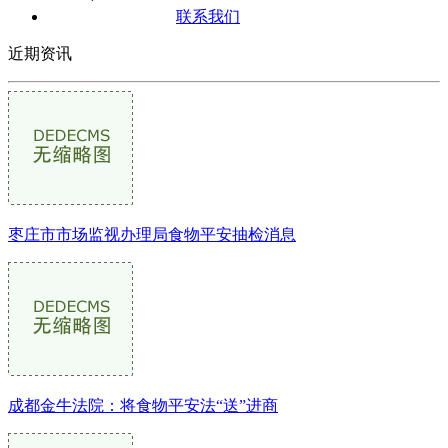
联系我们
近期资讯
枣庄市市场监视办理局食物平安抽检消息
成都金牛法院：将食物平安法“送”进商