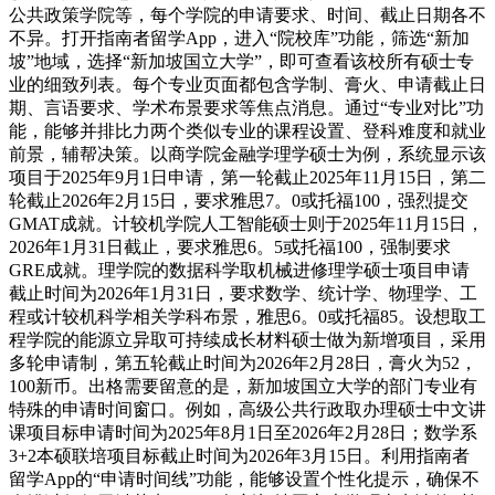
公共政策学院等，每个学院的申请要求、时间、截止日期各不
不异。打开指南者留学App，进入“院校库”功能，筛选“新加
坡”地域，选择“新加坡国立大学”，即可查看该校所有硕士专
业的细致列表。每个专业页面都包含学制、膏火、申请截止日
期、言语要求、学术布景要求等焦点消息。通过“专业对比”功
能，能够并排比力两个类似专业的课程设置、登科难度和就业
前景，辅帮决策。以商学院金融学理学硕士为例，系统显示该
项目于2025年9月1日申请，第一轮截止2025年11月15日，第二
轮截止2026年2月15日，要求雅思7。0或托福100，强烈提交
GMAT成就。计较机学院人工智能硕士则于2025年11月15日，
2026年1月31日截止，要求雅思6。5或托福100，强制要求
GRE成就。理学院的数据科学取机械进修理学硕士项目申请
截止时间为2026年1月31日，要求数学、统计学、物理学、工
程或计较机科学相关学科布景，雅思6。0或托福85。设想取工
程学院的能源立异取可持续成长材料硕士做为新增项目，采用
多轮申请制，第五轮截止时间为2026年2月28日，膏火为52，
100新币。出格需要留意的是，新加坡国立大学的部门专业有
特殊的申请时间窗口。例如，高级公共行政取办理硕士中文讲
课项目标申请时间为2025年8月1日至2026年2月28日；数学系
3+2本硕联培项目标截止时间为2026年3月15日。利用指南者
留学App的“申请时间线”功能，能够设置个性化提示，确保不