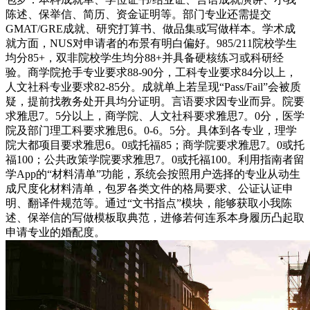
陈述、保举信、简历、资金证明等。部门专业还需提交
GMAT/GRE成就、研究打算书、做品集或写做样本。学术成
就方面，NUS对申请者的布景有明白偏好。985/211院校学生
均分85+，双非院校学生均分88+并具备硬核练习或科研经
验。商学院抢手专业要求88-90分，工科专业要求84分以上，
人文社科专业要求82-85分。成就单上若呈现“Pass/Fail”会被质
疑，提前找教务处开具均分证明。言语要求因专业而异。院要
求雅思7。5分以上，商学院、人文社科要求雅思7。0分，医学
院及部门理工科要求雅思6。0-6。5分。具体到各专业，理学
院大都项目要求雅思6。0或托福85；商学院要求雅思7。0或托
福100；公共政策学院要求雅思7。0或托福100。利用指南者留
学App的“材料清单”功能，系统会按照用户选择的专业从动生
成尺度化材料清单，包罗各类文件的格局要求、公证认证申
明、翻译件规范等。通过“文书指点”模块，能够获取小我陈
述、保举信的写做模板取典范，进修若何连系本身履历凸起取
申请专业的婚配度。