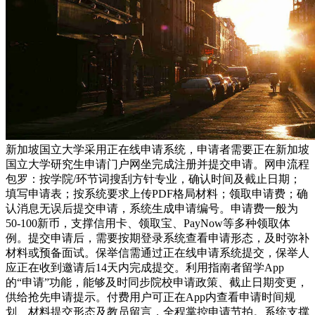
新加坡国立大学采用正在线申请系统，申请者需要正在新加坡
国立大学研究生申请门户网坐完成注册并提交申请。网申流程
包罗：按学院/环节词搜刮方针专业，确认时间及截止日期；
填写申请表；按系统要求上传PDF格局材料；领取申请费；确
认消息无误后提交申请，系统生成申请编号。申请费一般为
50-100新币，支撑信用卡、领取宝、PayNow等多种领取体
例。提交申请后，需要按期登录系统查看申请形态，及时弥补
材料或预备面试。保举信需通过正在线申请系统提交，保举人
应正在收到邀请后14天内完成提交。利用指南者留学App
的“申请”功能，能够及时同步院校申请政策、截止日期变更，
供给抢先申请提示。付费用户可正在App内查看申请时间规
划、材料提交形态及教员留言，全程掌控申请节拍。系统支撑