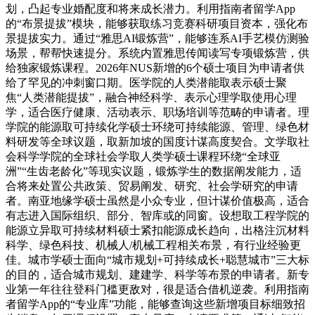
划，凸起专业婚配度和将来成长潜力。利用指南者留学App
的“布景提拔”模块，能够获取练习竞赛科研项目资本，强化布
景提拔实力。通过“雅思AI锻炼营”，能够连系AI手艺模仿测验
场景，帮帮快速提分。系统内置雅思传闻读写专项锻炼营，供
给独家锻炼课程。2026年NUS新增的6个硕士项目为申请者供
给了罕见的冲刺窗口期。医学院的人类潜能取表示硕士聚
焦“人类潜能提拔”，融合神经科学、表示心理学取使用心理
学，适合医疗健康、活动表示、职场培训等范畴的申请者。理
学院的能源取可持续化学硕士环绕可持续能源、管理、绿色材
料研发等全球议题，取新加坡的国度计谋高度契合。文学取社
会科学学院的全球社会学取人类学硕士课程环绕“全球亚
洲”“生齿老龄化”等现实议题，锻炼学生的数据阐发能力，适
合将来处置公共政策、贸易阐发、研究、社会学研究的申请
者。南亚地缘学硕士虽然是小众专业，但计谋价值极高，适合
有志进入国际组织、部分、智库或的同窗。设想取工程学院的
能源立异取可持续材料硕士紧扣能源成长趋向，出格注沉材料
科学、绿色科技、机械人/机械工程相关布景，有行业经验更
佳。城市学硕士面向“城市规划+可持续成长+聪慧城市”三大标
的目的，适合城市规划、建建学、科学等布景的申请者。新专
业第一年往往登科门槛更敌对，很是适合借机逆袭。利用指南
者留学App的“专业库”功能，能够查询这些新增项目标细致招