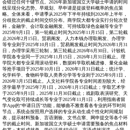
会错过任何干键节点。2026年新加坡国立大学硕士申请的时间
线呈现分化态势。早规划、早申请是提拔登科概率的焦点策
略。全体来看，申请季从2025年下半年持续到2026年上半年，
分歧批次的截止时间交织分布。商学院大都专业实行分轮次登
科，金融学、会计取金融阐发、可持续取绿色金融等专业于
2025年9月1日，第一轮截止时间为2025年11月15日，第二轮截
止2026年2月15日。贸易阐发、人力本钱办理取阐发、办理学
等专业则于2025年10月1日，贸易阐发截止时间为2026年1月31
日，办理学采用三轮制，第三轮截止2026年6月30日。计较机
学院各专业同一于2025年11月15日，2026年1月31日截止。理
学院大都专业采用滚动登科，数据科学取机械进修、量化金融
等抢手项目于2025年10月1日，2026年1月31日截止；统计学、
化学科学、食物科学取人类养分学等专业则于2025年9月1日，
2026年3月15日截止。人文社科学院各专业时间差别较大，经
济学最早于2025年7月1日，2026年1月15日截止；学取艺术学
于2025年9月1日，2025年11月30日截止；戏剧取表演研究、天
气变化取可持续成长等专业于2025年11月1日，利用指南者留
学App的“申请日历”功能，能够曲不雅查看各专业的环节时间
节点，系统会按照用户选择的专业从动生成个性化时间规划
表，提示材料预备、言语测验、文书点窜、网申提交等各个环
节的截止时间。新加坡国立大学硕士申请需要预备的焦点材料
包罗：本科成就单、学位证书/结业证、言语成就演讲、小我