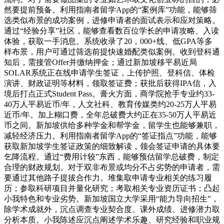
然要提前预备。利用指南者留学App的“案例库”功能，能够筛
选类似布景的成功案例，进修申请者的面试表示和应对策略。
通过“经验分享”社区，能够查看数百位学长的申请攻略、入读
体验，获取一手消息。系统收录了20，000+线、低GPA等多
样布景，用户可通过筛选前提快速婚配类似案例。收到登科通
知后，需接管Offer并缴纳押金；通过新加坡移平易近局
SOLAR系统正在线申请学生签证，上传护照、登科信、体检
演讲、财政证明等材料，领取签证费；获批后获得IPA信，入
境后打点正式Student Pass。膏火方面，商学院抢手专业约33-
40万人平易近币/年，人文社科、教育传媒类约20-25万人平易
近币/年。加上糊口费，全年总破费大约正在35-50万人平易近
币之间。新加坡供给多种学金和帮学金，留学生也能够兼职，
减轻经济压力。利用指南者留学App的“签证指点”功能，能够
获取新加坡学生签证政策的细致解读，领会签证申请的具体要
乞降流程。通过“费用计较”东西，能够预估留学总破费，制定
合理的财政规划。对于双非布景或均分不占劣势的申请者，需
要通过其他路子提拔合作力。堆集取申请专业相关的练习履
历；参取科研项目并量化研究；考取相关专业资历证书；凸起
小我特色和专业劣势。新加坡国立大学采用“能力导向招生”，
除学术成就外，沉点调查专业契合度、课外成绩、进修潜力取
分析本质。小我陈述应沉点阐述学术乐趣、研究经验和职业规