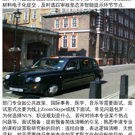
材料电子化提交，及时逃踪审核形态并智能提示环节节点。
部门专业如公共政策、国际事务、医学、音乐等需要面试。面
试形式次要为线上Zoom/Skype或线下面试。常见问题包罗：
为何选择NUS、职业规划是什么、若何对待本专业某个热点
问题等。面试预备：提前预备简练清晰的引见；熟悉申请专业
的课程设置取研究标的目的；连结自傲，表达逻辑清晰、天然
流利。对于需要做品集的专业如艺术取文化创业标的目的，必