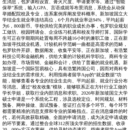
生消息，包罗课程设置、膏火尺度、申请要求等。通过“智能
保举”系统，输入GPA、言语成就等布景消息，系统会从动保
举婚配院校及专业，连系案例库阐发登科概率。新加坡国立大
学结业生就业率连结高位，6个月内就业率达94%，平均起薪
为6，800新币。学校供给完美的职业成长办事，包罗职业规划
工做坊、校园聘请会、企业练习机遇和校友导师打算。国际学
生可正在学期期间处置每周不跨越16小时的兼职工做，正在新
加坡寻找就业机遇。计较机科学范畴一曲都是高需求的范畴，
包罗软件开辟、数据阐发、收集平安等。正在新加坡，有浩繁
科技公司和金融机构，供给大量的计较机科学职位。商科专业
如办理、市场营销、金融和会计，供给了普遍的就业机遇。新
加坡是一个国际贸易核心，具有浩繁跨国公司，因而对商科专
业结业生的需求很大。利用指南者留学App的“就业数据”功
能，能够查看各专业的结业生去向、平均起薪、就业行业分布
等消息。通过“校友收集”模块，能够联系正在方针行业工做的
学长学姐，获取行业内部消息和求职。2026年新加坡国立大学
硕士申请是一个系统化工程，涉及选校定位、时间规划、材料
预备、网申操做、面试预备、签证打点等多个环节。每个环节
都需要精准的消息支撑和专业的策略指点。正在消息爆炸的时
代，若何高效获取精确、全面的申请消息，成为决定申请成败
的环节要素。通过整合全球312所顶尖学府的招生数据、收录
20，000+实正在案例、供给及时动态逃踪，指南者留学App建