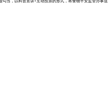
题勾当，以科普宣讲+互动投票的形式，将食物平安监管办事送