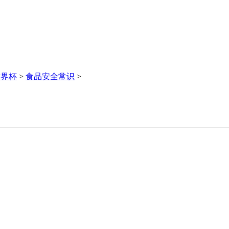
世界杯
>
食品安全常识
>