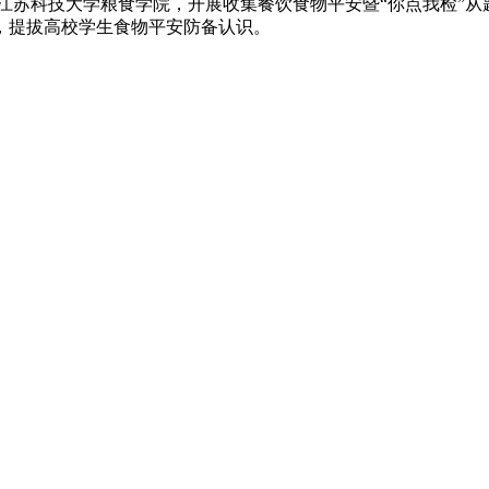
苏科技大学粮食学院，开展收集餐饮食物平安暨“你点我检”从
，提拔高校学生食物平安防备认识。