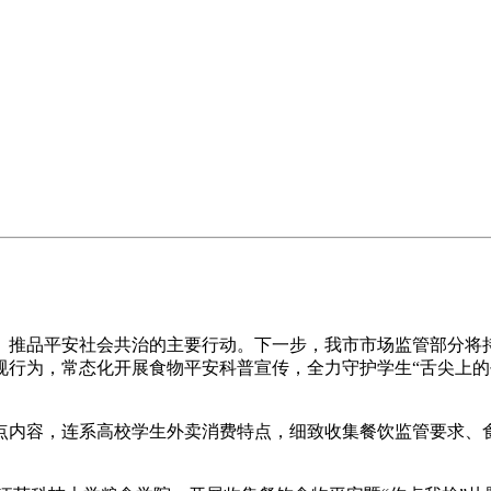
推品平安社会共治的主要行动。下一步，我市市场监管部分将持
行为，常态化开展食物平安科普宣传，全力守护学生“舌尖上的平
内容，连系高校学生外卖消费特点，细致收集餐饮监管要求、食