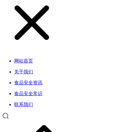
网站首页
关于我们
食品安全资讯
食品安全常识
联系我们