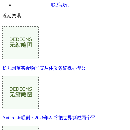
联系我们
近期资讯
长儿园落实食物平安从体义务监视办理公
Anthropic联创：2026年AI将把世界撕成两个平