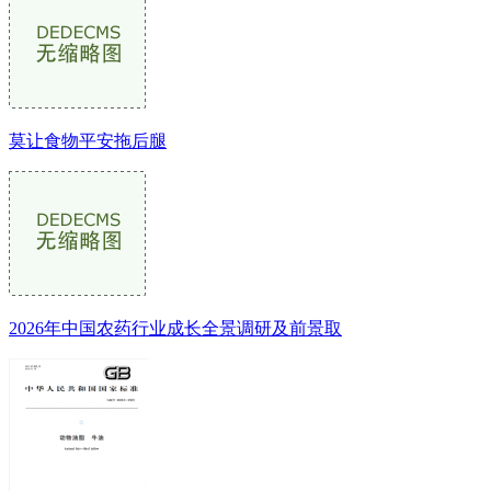
莫让食物平安拖后腿
2026年中国农药行业成长全景调研及前景取